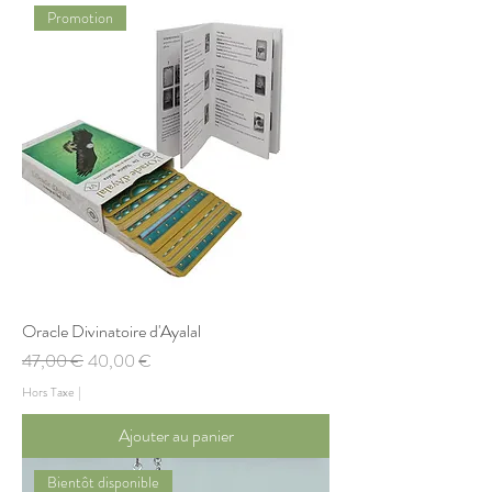
Promotion
Oracle Divinatoire d'Ayalal
Prix original
Prix promotionnel
47,00 €
40,00 €
Hors Taxe
|
Ajouter au panier
Bientôt disponible