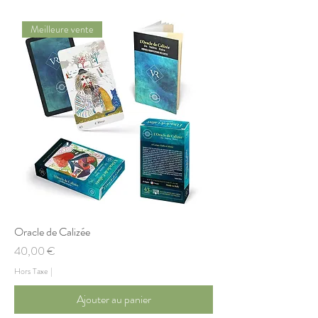
Meilleure vente
Oracle de Calizée
Prix
40,00 €
Hors Taxe
|
Ajouter au panier