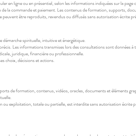
er en ligne ou en présentiel, selon les informations indiquées sur la page
tion de la commande et paiement. Les contenus de formation, supports, do
e peuvent être reproduits, revendus ou diffusés sans autorisation écrite pr
 démarche spirituelle, intuitive et énergétique.
 précis. Les informations transmises lors des consultations sont données 
cale, juridique, financière ou professionnelle.
es choix, décisions et actions.
upports de formation, contenus, vidéos, oracles, documents et éléments grap
tuelle.
ou exploitation, totale ou partielle, est interdite sans autorisation écrite p