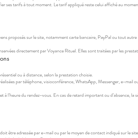
ier ses tarifs à tout moment. Le tarif appliqué reste celui affiché au moment
oyens proposés sur le site, notamment carte bancaire, PayPal ou tout autr
servées directement par Voyance Rituel. Elles sont traitées par les prestat
ions
ésentiel ou à distance, selon la prestation choisie.
 réalisées par téléphone, visioconférence, WhatsApp, Messenger, e-mail 
ur et à l’heure du rendez-vous. En cas de retard important ou d’absence, l
it être adressée par e-mail ou par le moyen de contact indiqué sur le site