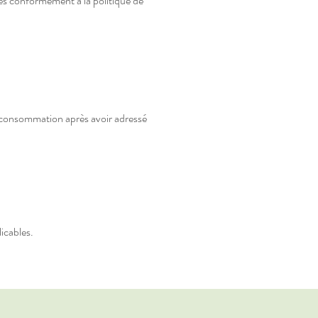
es conformément à la politique de
.
 consommation après avoir adressé
icables.