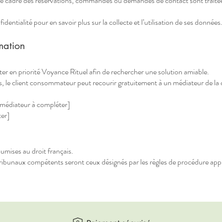
 le cadre des réservations, commandes ou demandes de contact sont traité
identialité pour en savoir plus sur la collecte et l’utilisation de ses données
mation
tacter en priorité Voyance Rituel afin de rechercher une solution amiable.
, le client consommateur peut recourir gratuitement à un médiateur de la
médiateur à compléter]
ter]
umises au droit français.
s tribunaux compétents seront ceux désignés par les règles de procédure appl