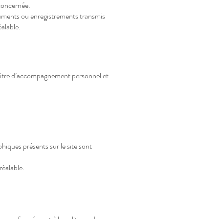
 concernée.
cuments ou enregistrements transmis
éalable.
à titre d’accompagnement personnel et
hiques présents sur le site sont
réalable.